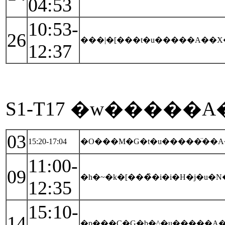
04:53
10:53-
26
���|�[���t�u�����A��
12:37
S1-T17 �w�����A
03
15:20-17:04
�O���M�G�t�u�����̈��A
11:00-
09
�h�~�k�[���̏�i�i�H�j�u
12:35
15:10-
14
�p���C�G�b�^�u�����A�