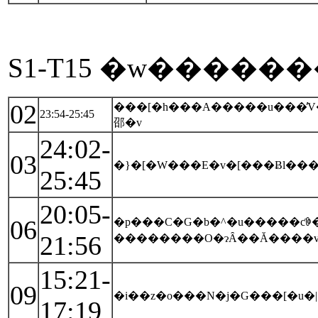
02
���[�h���A�����u���̓
23:54-25:45
邵�v
24:02-
03
�}�[�W���E�v�[���Ƀl��
25:45
20:05-
06
�p���C�G�b�^�u�����ƈꏏ�ɂ����A�
21:56
��������O�ɂȂ��Ă����
15:21-
09
�i��z�o���N�j�G���[�u�|
17:19