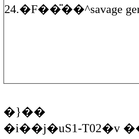
24.�F��̎��^savage gen
�}��
�i��j�uS1-T02�v 