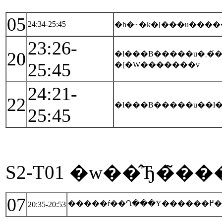
05
24:34-25:45
�h�~�k�[���u���
23:26-
20
�l���B�����u�܂��́A�}�~�[�i�̓��ӂ������A�g���̃��E�}
25:45
�[�W�������v
24:21-
22
�l���B�����u��l�
25:45
S2-T01 �w��̂Ђ�̃�
07
���
20:35-20:53