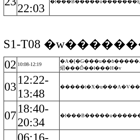
23
�l���B�����u�������Ęb�
22:03
S1-T08 �w������
02
�A�[�G���u��ɓ�����Ă̂
10:08-12:19
炤���Ď��ł���H�v
12:22-
03
�����i�X�u���A�V��
13:48
18:40-
07
�l���B�����u�������
20:34
06:16-