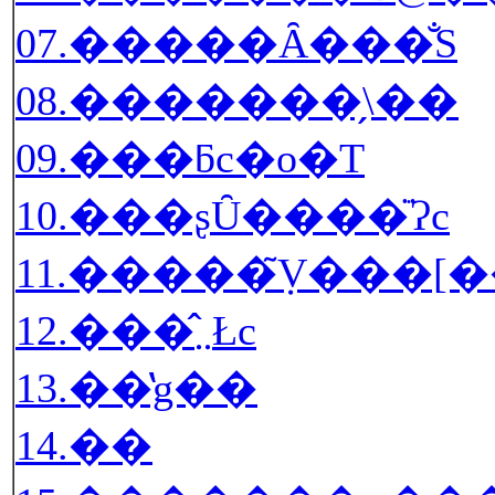
07.�����Ȃ���̐S
08.�������̗\��
09.���ƃc�o�T
10.���ʂȖ����ׂ̈Ɂc
11.�����݂̃V���
12.���̂܂܂Łc
13.��̔g��
14.��