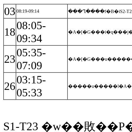
03
08:19-09:14
���Ղ̃����f�B�iS2-
08:05-
18
�A�[�G���i�q���
09:34
05:35-
23
�A�[�G���u�����
07:09
03:15-
26
�����u�����l�A�
05:33
S1-T23 �w��敗��P