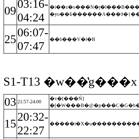
03:16-
09
�i��z�o���N�j�l���B�����u�
04:24
�ɏo��Ƃ������A���ꂪ�{�
06:07-
25
��ɓ���V�l�B
07:47
S1-T13 �w��̔g���x
03
�v�[���Ń}
21:57-24:00
�[�W���B�@�p���C�G�b
20:32-
15
22:27