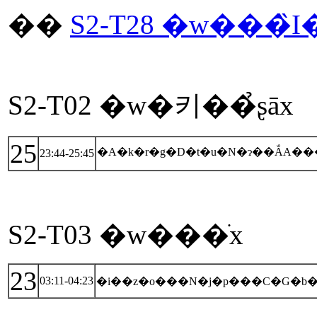
��
S2-T28 �w���̏
S2-T02 �w�키��̉ʂāx
25
�A�k�r�g�D�t�u�N�ɂ��ẮA��
23:44-25:45
S2-T03 �w���ׁx
23
03:11-04:23
�i��z�o���N�j�p���C�G�b�