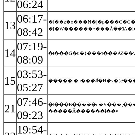
06:24
06:17-
13
�i��z�o���N�j�p���C�G�
08:42
�[�W������^���Ă݂��āA�
07:19-
14
�t���G�u�{���ɂ���Ȃ̂ő��v
08:09
03:53-
15
�����l�u���ꉽ�H�v�@��
05:27
07:46-
�l���B�����u�V���[��
21
�����Ă������ł��v
09:23
19:54-