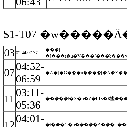
06:43
S1-T07 �w�����Ȃ
03
���|
05:44-07:37
�[���t�u�V���[���̓e���v
04:52-
07
�A�[�G���u����[�A�Y��
06:59
03:11-
11
�����i�X�u
05:36
04:01-
12