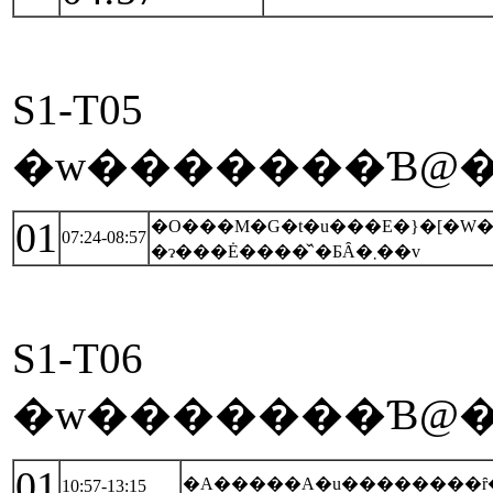
S1-T05
01
�O���M�G�t�u���E�}�[�W���
07:24-08:57
�ɂ���Ė����̌`�ƂȂ�܂��v
S1-T06
�w�������Ɓ@�
01
�A�����A�u��������
10:57-13:15