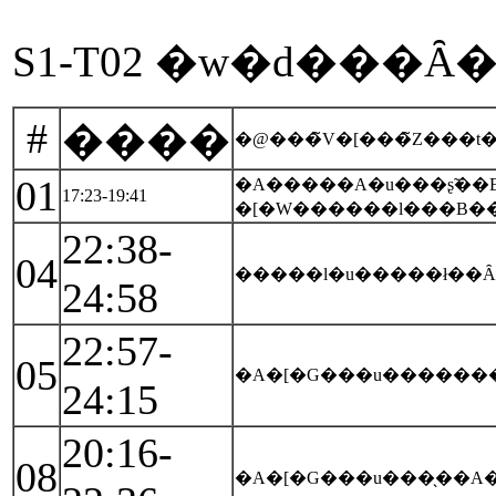
S1-T02 �w�d���Ȃ
#
����
�@���̃V�[���̃Z���t
01
�A�����A�u���ʂ̃��
17:23-19:41
�[�W������l���B�
22:38-
04
�����l�u�����ł��Ȃ
24:58
22:57-
05
24:15
20:16-
08