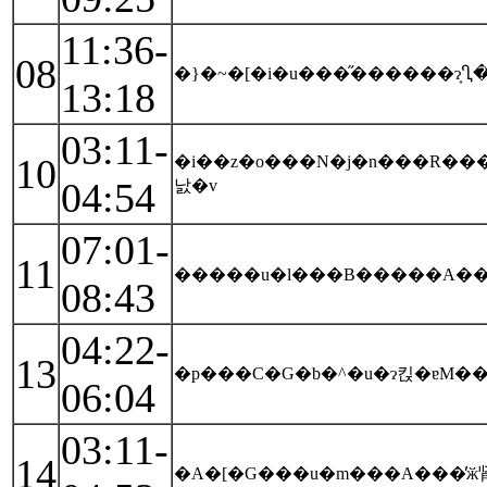
11:36-
08
13:18
03:11-
10
�i��z�o���N�j�n���R���t�u���O�ɂ
04:54
낤�v
07:01-
11
�����u�l���B�����A���
08:43
04:22-
13
�p���C�G�b�^�u�ɂ킩�ɐM�
06:04
03:11-
14
�A�[�G���u�m���A���̕ӂ肾