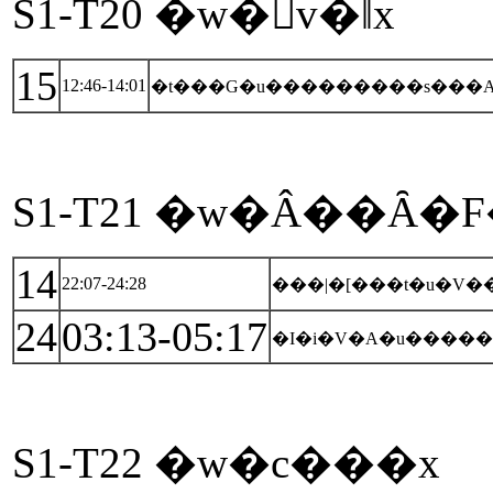
S1-T20 �w�󒆗v�ǁx
15
12:46-14:01
�t���G�u���������s���A
S1-T21 �w�Â��Ȃ�
14
22:07-24:28
���|�[���t�u�V��
24
03:13-05:17
�I�i�V�A�u�����
S1-T22 �w�c���x