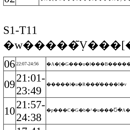
S1-T11
�w�����݂̃V���
06
22:07-24:56
�A�[�G���u�l���B�����
21:01-
09
�����l�u�R���̕����I�v
23:49
21:57-
10
�p���C�G�b�^�u���Ⴀ�A
24:38