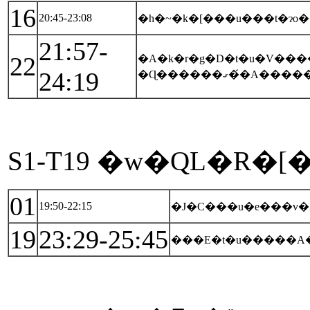
16
20:45-23:08
�h�~�k�[���u���t�ɂ͏
21:57-
22
�A�k�r�g�D�t�u�V��
24:19
S1-T19 �w�ԚL�R�
01
19:50-22:15
�J�C���u�e���v
19
23:29-25:45
���E�t�u�����A