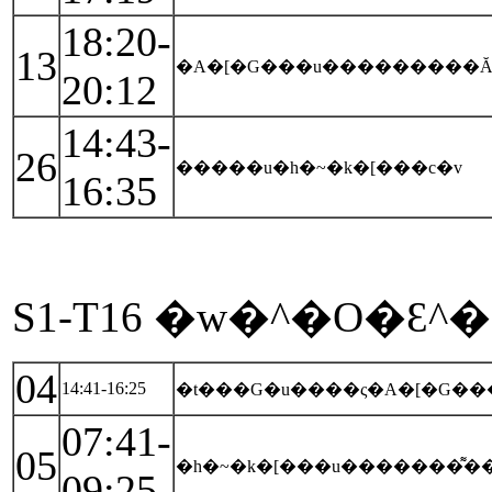
18:20-
13
20:12
14:43-
26
�����u�h�~�k�[���c�v
16:35
S1-T16 �w�^�O�Ɛ^
04
14:41-16:25
�t���G�u����ς�A�[�G��
07:41-
05
�h�~�k�[���u�������͌�
09:25