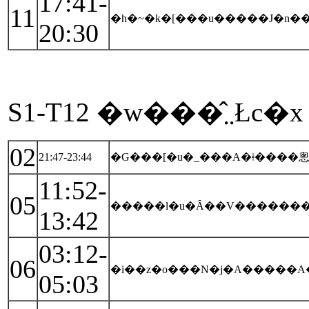
17:41-
11
�h�~�k�[���u�����J�n�
20:30
S1-T12 �w���̂܂܂Łc�x
02
21:47-23:44
11:52-
05
�����l�u�Ȃ��V�������E
13:42
03:12-
06
�i��z�o���N�j�A�����
05:03