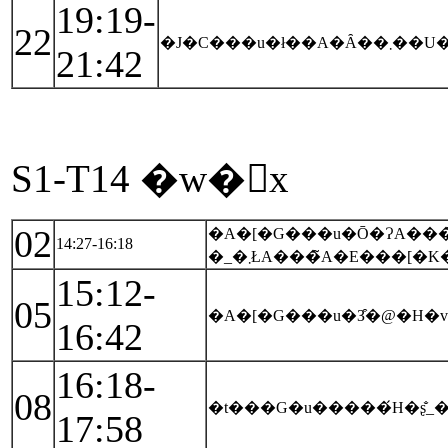
19:19-
22
21:42
S1-T14 �w�񑩁x
02
�A�[�G���u�Ō�ɁA���
14:27-16:18
�_�܂ŁA���̃A�E���[
15:12-
05
�A�[�G���u�З͒�@�H�v
16:42
16:18-
08
�t���G�u�����́H�ʂ̐_�
17:58