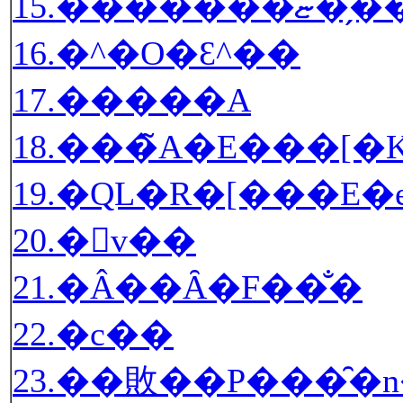
15.�������ޏ�
16.�^�O�Ɛ^��
17.�����A
18.���̃A�E���[�
19.�ԚL�R�[���E
20.�󒆗v��
21.�Â��Ȃ�F��̐�
22.�c��
23.��敗��P���̑�