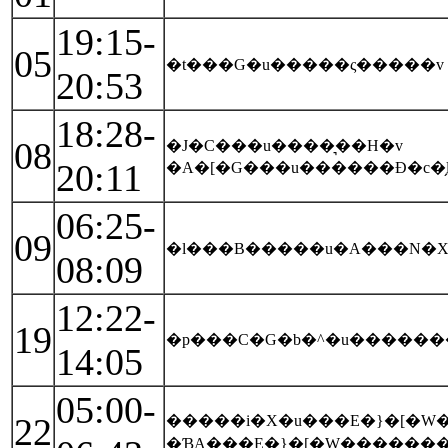
19:15-
05
�t���G�u�����ς�����v
20:53
18:28-
08
�J�C���u����͉��H�v
20:11
�A�[�G���u������Ɖ�c�
06:25-
09
�l���B�����u�A���N�X
08:09
12:22-
19
�p���C�G�b�^�u�������
14:05
05:00-
22
�����i�X�u���E�}�[�W�
�ƁA���E�}�[�W��������