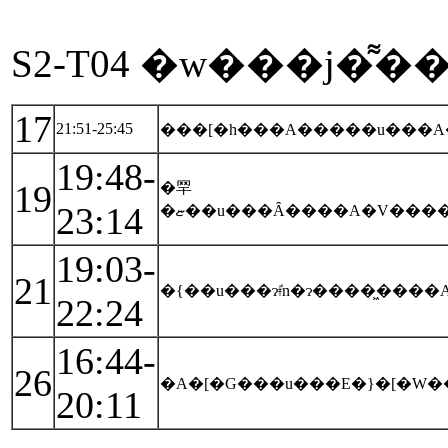
S2-T04 �w���j�͌��
17
21:51-25:45
���[�h���A�����u���
19:48-
19
�䍑
23:14
19:03-
21
�{��u���ɂǂ̒n�ɂ����͖��
22:24
16:44-
26
�A�[�G���u���E�}�[�
20:11