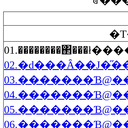
�T
01.��������΂���ł�
02.�d���Ȃ��J�̋�
03.�������Ɓ@��
04.�������Ɓ@��
06.�������Ɓ@�