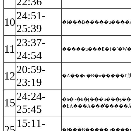
22:36
24:51-
10
�l���B�����u����A
25:39
23:37-
11
�����u���E�}�[�W
24:54
20:59-
12
�
23:19
24:24-
15
�h�~�k�[���u���ʂ̃
25:45
15:11-
25
�l���B�����u����