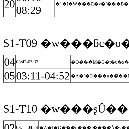
20
�}�[�W���E�v�[���B�
08:29
S1-T09 �w���ƃc�o
04
03:47-05:32
�O���M�G�t�u�x��
05
03:11-04:52
�A�[�G���u��̃��
S1-T10 �w���ʂȖ���
02
03:11-04:24
�A�[�G���u���I����Ȃ�y�