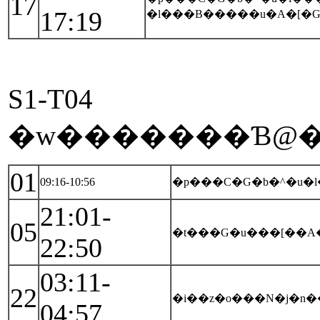
17
17:19
�l���B�����u�A�[�
S1-T04
�w�������Ɓ@��
01
09:16-10:56
�p���C�G�b�^�u
21:01-
05
�t���G�u���[��A
22:50
03:11-
22
�i��z�o���N�j�n
04:57