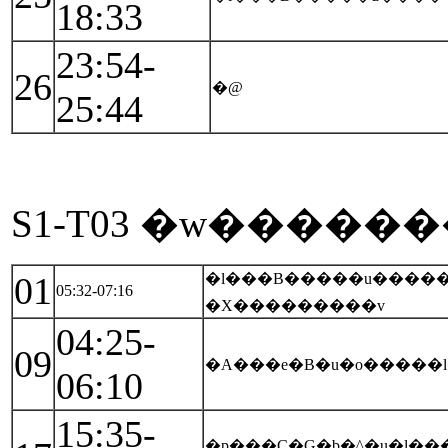
18:33
23:54-
26
�@
25:44
01
�l���B�����u�����
05:32-07:16
�X���������v
04:25-
09
�A���e�B�u�o�����l
06:10
15:35-
�p���C�G�b�^�u�l��