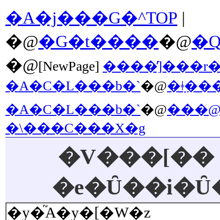
�A�j���G�^TOP
|
�@
�G�t����
�@
�@
[NewPage]
����̓]���r
�A�C�L���b�`
�@
�݂ǂ�
�A�C�L���b�`
�@
���@����
�\���C���X�g
�V���[��
�e�Ȗ��i�Ȗ
�y�֘A�y�[�W�z