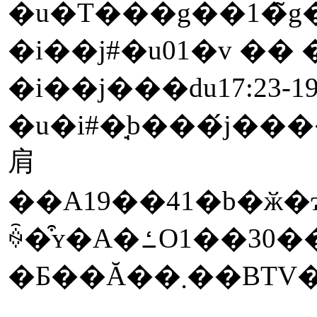
�u�T���g��1�̃g
�i��j#�u01�v ��
�i��j���ԁu17:23-1
�u�i#�̘b���́j��
肩
��A19��41�b�ӂ
ꍇ�͒ʏ�A�ߑO1��30��00�b�j�� 00:00