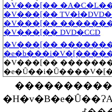
�V���[�� �A�C�L��
�V���[�� TV�ł�DVD�ł
�V���[�� �������
�V���[�� DVD�CCD
�V���[�� �������
�e�b���i�V�[�����
�V���[�� �������
�e�Ȗ��i�Ȗ����V�[
�����������Ɓ
�H�v�B�e�Ȗ��ɁA